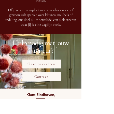
voelen.
Of je nu een compleet interieuradvies zoekt of
gewoon wilt sparren over kleuren, meubels of
indeling, ons doel blijft hetzelfde: een plek creëren
waar jij je elke dag fijn voelt.
Hulp nodig met jouw
interieur?
Onze pakketten
Contact
Klant Eindhoven,
Absoluut een aanrader! Ik ben ontzettend blij met de hulp van
Ymke bij het stylen van mijn appartement. Van vloer tot
muurverf, meubels, verlichting en accessoires echt overal is aan
gedacht. Wat ik enorm waardeerde, is dat ze op een creatieve en