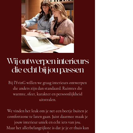
Wij ontwerpen interieurs
die echt bij jou passen
Bij lYvinG willen we graag interieurs ontwerpen
die anders zijn dan standaard. Ruimtes die
warmte, sfeer, karakter en persoonlijkheid
uitstralen.
We vinden het leuk om je net een beetje buiten je
comfortzone te laten gaan. Juist daarmee maak je
jouw interieur uniek en echt iets van jou.
Maar het allerbelangrijkste is dat je je er thuis kan